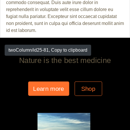
commodo consequat. Duis aute irure dolor in
reprehenderit in voluptate velit esse cillum dolore eu
fugiat nulla pariatur. Excepteur sint occaecat cupidatat
non proident, sunt in culpa qui officia deserunt mollit anim
id est laborum.
twoColumn/id25-81, Copy to clipboard
Nature is the best medicine
Learn more
Shop