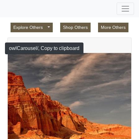
Explore Others
Shop Others
More Others
Featured
owlCarousel/
, Copy to clipboard