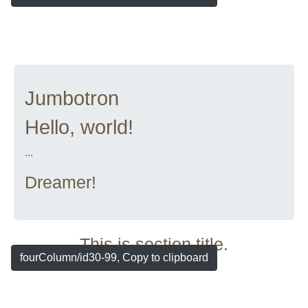
Jumbotron
Hello, world!
...
Dreamer!
This is section title.
fourColumn/id30-99, Copy to clipboard